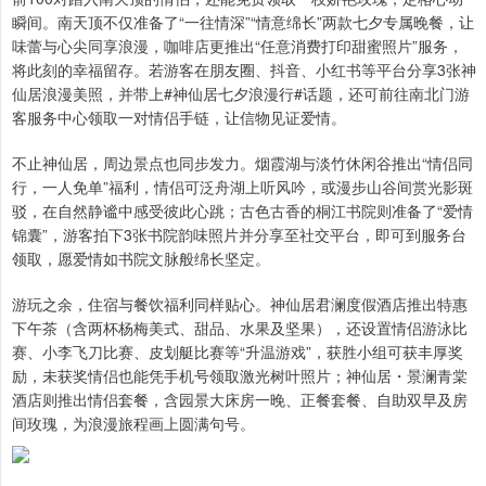
瞬间。南天顶不仅准备了“一往情深”“情意绵长”两款七夕专属晚餐，让
味蕾与心尖同享浪漫，咖啡店更推出“任意消费打印甜蜜照片”服务，
将此刻的幸福留存。若游客在朋友圈、抖音、小红书等平台分享3张神
仙居浪漫美照，并带上#神仙居七夕浪漫行#话题，还可前往南北门游
客服务中心领取一对情侣手链，让信物见证爱情。
不止神仙居，周边景点也同步发力。烟霞湖与淡竹休闲谷推出“情侣同
行，一人免单”福利，情侣可泛舟湖上听风吟，或漫步山谷间赏光影斑
驳，在自然静谧中感受彼此心跳；古色古香的桐江书院则准备了“爱情
锦囊”，游客拍下3张书院韵味照片并分享至社交平台，即可到服务台
领取，愿爱情如书院文脉般绵长坚定。
游玩之余，住宿与餐饮福利同样贴心。神仙居君澜度假酒店推出特惠
下午茶（含两杯杨梅美式、甜品、水果及坚果），还设置情侣游泳比
赛、小李飞刀比赛、皮划艇比赛等“升温游戏”，获胜小组可获丰厚奖
励，未获奖情侣也能凭手机号领取激光树叶照片；神仙居・景澜青棠
酒店则推出情侣套餐，含园景大床房一晚、正餐套餐、自助双早及房
间玫瑰，为浪漫旅程画上圆满句号。