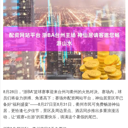
8月28日，“浙BA”篮球赛事迎来台州与衢州的火热对决。赛场内，球
员们将奋力拼搏、角逐高下；赛场外配资网站平台，神仙居景区早已
备好“福利盛宴”——8月27日至8月31日，衢州市民可免费畅游神仙
居，更恰逢七夕佳节，景区及周边景点、酒店同步推出多重浪漫活
动，让“观赛+出游”的双重快乐，填满这个暑假的尾巴。