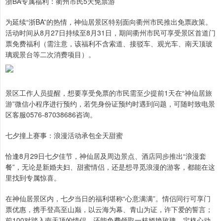
浙BA专属福利：衢州市民5天免票游
为延续“浙BA”的热情，神仙居景区特别面向衢州市民推出免票政策。
活动时间从8月27日持续至8月31日，期间衢州市民可享受景区首道门
票免费福利（需注意，该福利不含索道、接驳车、观光车、南天顶玻
璃观景台等二次消费项目）。
景区工作人员提醒，想要享受免票的市民需至少提前1天在“神仙居旅
游”微信小程序进行预约，若凭身份证预约时遇到问题，可随时致电景
区客服0576-87038686咨询。
七夕撞上赛事：浪漫活动承包全天甜蜜
恰逢8月29日七夕佳节，神仙居及周边景点、酒店同步推出“浪漫套
餐”，无论是新婚夫妇、甜蜜情侣，还是想寻觅浪漫的游客，都能在这
里找到专属惊喜。
在神仙居景区内，七夕当日的福利堪称“心意满满”。情侣同行可享门
票优惠，携手登高至山巅，以云海为幕、青山为证，许下爱的誓言；
前100对踏入南天顶的情侣，还能免费领取一枝娇艳玫瑰，定格心动