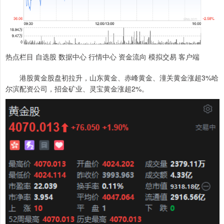
热点栏目 自选股 数据中心 行情中心 资金流向 模拟交易 客户端
港股黄金股盘初拉升，山东黄金、赤峰黄金、潼关黄金涨超3%哈
尔滨配资公司，招金矿业、灵宝黄金涨超2%。