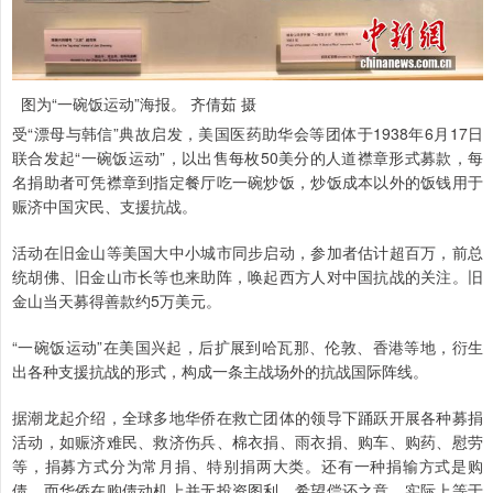
图为“一碗饭运动”海报。 齐倩茹 摄
受“漂母与韩信”典故启发，美国医药助华会等团体于1938年6月17日
联合发起“一碗饭运动”，以出售每枚50美分的人道襟章形式募款，每
名捐助者可凭襟章到指定餐厅吃一碗炒饭，炒饭成本以外的饭钱用于
赈济中国灾民、支援抗战。
活动在旧金山等美国大中小城市同步启动，参加者估计超百万，前总
统胡佛、旧金山市长等也来助阵，唤起西方人对中国抗战的关注。旧
金山当天募得善款约5万美元。
“一碗饭运动”在美国兴起，后扩展到哈瓦那、伦敦、香港等地，衍生
出各种支援抗战的形式，构成一条主战场外的抗战国际阵线。
据潮龙起介绍，全球多地华侨在救亡团体的领导下踊跃开展各种募捐
活动，如赈济难民、救济伤兵、棉衣捐、雨衣捐、购车、购药、慰劳
等，捐募方式分为常月捐、特别捐两大类。还有一种捐输方式是购
债，而华侨在购债动机上并无投资图利、希望偿还之意，实际上等于