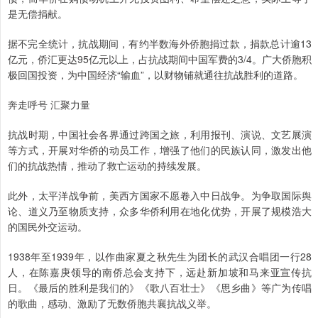
是无偿捐献。
据不完全统计，抗战期间，有约半数海外侨胞捐过款，捐款总计逾13
亿元，侨汇更达95亿元以上，占抗战期间中国军费的3/4。广大侨胞积
极回国投资，为中国经济“输血”，以财物铺就通往抗战胜利的道路。
奔走呼号 汇聚力量
抗战时期，中国社会各界通过跨国之旅，利用报刊、演说、文艺展演
等方式，开展对华侨的动员工作，增强了他们的民族认同，激发出他
们的抗战热情，推动了救亡运动的持续发展。
此外，太平洋战争前，美西方国家不愿卷入中日战争。为争取国际舆
论、道义乃至物质支持，众多华侨利用在地化优势，开展了规模浩大
的国民外交运动。
1938年至1939年，以作曲家夏之秋先生为团长的武汉合唱团一行28
人，在陈嘉庚领导的南侨总会支持下，远赴新加坡和马来亚宣传抗
日。《最后的胜利是我们的》《歌八百壮士》《思乡曲》等广为传唱
的歌曲，感动、激励了无数侨胞共襄抗战义举。