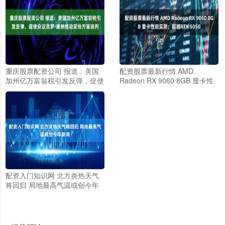
重庆股票配资公司 报道：美国
配资股票最新行情 AMD
加州亿万富翁税引发反弹，促使
Radeon RX 9060 8GB 显卡性
众议员罗·康纳推动妥协方案谈
能实测：超越RTX 5050
判
配资入门知识网 北方炎热天气
将回归 局地最高气温或创今年
新高