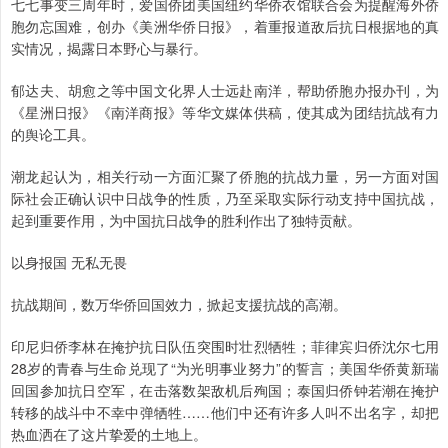
七七事变三周年时，爱国侨团美国纽约华侨衣馆联合会为提醒海外侨
胞勿忘国难，创办《美洲华侨日报》，着重报道敌后抗日根据地的真
实情况，揭露日本野心与暴行。
郁达夫、胡愈之等中国文化界人士远赴南洋，帮助侨胞办报办刊，为
《星洲日报》《南洋商报》等华文媒体供稿，使其成为团结抗战有力
的舆论工具。
潮龙起认为，相关行动一方面汇聚了侨胞的抗战力量，另一方面对国
际社会正确认识中日战争的性质，乃至采取实际行动支持中国抗战，
起到重要作用，为中国抗日战争的胜利作出了独特贡献。
以身报国 无私无畏
抗战期间，数万华侨回国效力，掀起支援抗战的高潮。
印尼归侨李林在掩护抗日队伍突围时壮烈牺牲；菲律宾归侨沈尔七用
28岁的青春与生命兑现了“为光明事业努力”的誓言；美国华侨黄新瑞
回国参加抗日空军，在击落数架敌机后殉国；泰国归侨钟若潮在掩护
转移的战斗中不幸中弹牺牲……他们中还有许多人叫不出名字，却把
热血洒在了这片挚爱的土地上。