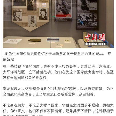
图为中国华侨历史博物馆关于华侨参加抗击德意法西斯的藏品。 齐
倩茹 摄
在一些歧视华裔的国度，也有不少人毅然参军，奔赴欧洲、东南亚、
太平洋等战区，立下赫赫战功。他们在为这个国家献出生命时，甚至
没有当地国籍和公民投票权。
潮龙起表示，这些华侨展现的“以德报怨”精神，以及摒弃前嫌、为正
义而战的崇高境界，让当地主流社会备受震惊，刮目相看。
不论身在何方，不论是为哪个国家，华侨在危难面前不退缩，勇担大
任、伸张正义。他们不仅有家国情怀，还兼具天下情怀，这种根植于