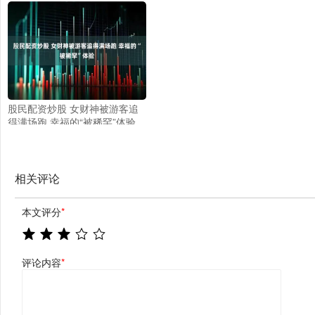
相，答案让人意外
股民配资炒股 女财神被游客追
得满场跑 幸福的“被稀罕”体验
相关评论
本文评分
*
评论内容
*