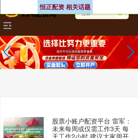
恒正配资 相关话题
股票小账户配资平台 雷军：
未来每周或仅需工作3天 每
天工作2小时 建议大家用开