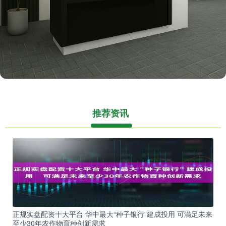
推荐资讯
正规实盘配资十大平台 华中最大“种子银行”建成投用 可满足未来
至少30年农作物育种创新需求