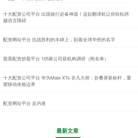
十大配资公司平台 出国旅行必备神器！这款翻译机让你轻松跨
越语言障碍
配资网站平台 抗战胜利的丰碑上，刻着全球华侨的名字
股票配资炒股平台 105家公司获机构调研（附名单）
十大配资公司平台 华为Mate XTs 非凡大师：折叠屏新标杆，重
塑移动体验边界
配资网站平台 反内卷
最新文章